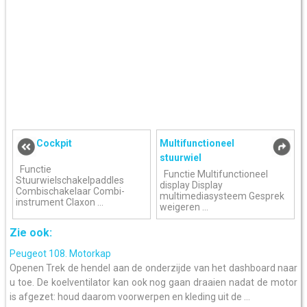
Cockpit
Multifunctioneel
stuurwiel
Functie
Functie Multifunctioneel
Stuurwielschakelpaddles
display Display
Combischakelaar Combi-
multimediasysteem Gesprek
instrument Claxon ...
weigeren ...
Zie ook:
Peugeot 108. Motorkap
Openen Trek de hendel aan de onderzijde van het dashboard naar
u toe. De koelventilator kan ook nog gaan draaien nadat de motor
is afgezet: houd daarom voorwerpen en kleding uit de ...