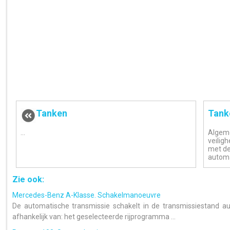
Tanken
Tank
...
Algeme
veilig
met de
automa
Zie ook:
Mercedes-Benz A-Klasse. Schakelmanoeuvre
De automatische transmissie schakelt in de transmissiestand aut
afhankelijk van: het geselecteerde rijprogramma ...