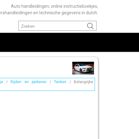
Auto handleidingen, online instructieboekjes,
ershandleidingen en technische gegevens in dutch.
je
/
Rijden en parkeren
/
Tanken
/ Belangrijke