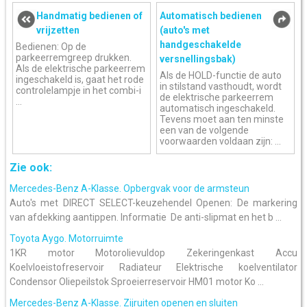
Handmatig bedienen of
Automatisch bedienen
vrijzetten
(auto's met
handgeschakelde
Bedienen: Op de
parkeerremgreep drukken.
versnellingsbak)
Als de elektrische parkeerrem
Als de HOLD-functie de auto
ingeschakeld is, gaat het rode
in stilstand vasthoudt, wordt
controlelampje in het combi-i
de elektrische parkeerrem
...
automatisch ingeschakeld.
Tevens moet aan ten minste
een van de volgende
voorwaarden voldaan zijn: ...
Zie ook:
Mercedes-Benz A-Klasse. Opbergvak voor de armsteun
Auto's met DIRECT SELECT-keuzehendel Openen: De markering
van afdekking aantippen. Informatie De anti-slipmat en het b ...
Toyota Aygo. Motorruimte
1KR motor Motorolievuldop Zekeringenkast Accu
Koelvloeistofreservoir Radiateur Elektrische koelventilator
Condensor Oliepeilstok Sproeierreservoir HM01 motor Ko ...
Mercedes-Benz A-Klasse. Zijruiten openen en sluiten