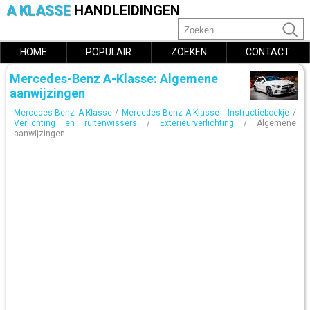
A KLASSE
HANDLEIDINGEN
HOME
POPULAIR
ZOEKEN
CONTACT
Mercedes-Benz A-Klasse: Algemene
aanwijzingen
Mercedes-Benz A-Klasse
/
Mercedes-Benz A-Klasse - Instructieboekje
/
Verlichting en ruitenwissers
/
Exterieurverlichting
/ Algemene
aanwijzingen