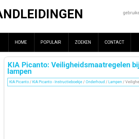
ANDLEIDINGEN
gebruik
HOME
POPULAIR
ZOEKEN
CONTACT
KIA Picanto: Veiligheidsmaatregelen bi
lampen
KIA Picanto
/
KIA Picanto - Instructieboekje
/
Onderhoud
/
Lampen
/ Veiligh