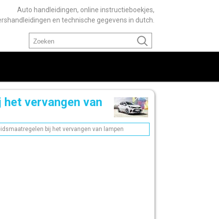
Auto handleidingen, online instructieboekjes,
ershandleidingen en technische gegevens in dutch.
j het vervangen van
eidsmaatregelen bij het vervangen van lampen