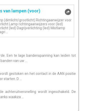
s van lampen (voor)
p (dimlicht/grootlicht) Richtingaanwijzer voor
rlicht Lamp richtingaanwijzers voor (led)
licht (led) Dagrijverlichting (led) Mistlamp
gri ...
e. Een te lage bandenspanning kan leiden tot
 banden van uw ...
wordt gestoken en het contact in de AAN positie
starten. D ...
e achteruitversnelling wordt ingeschakeld. De
anks waakza ...