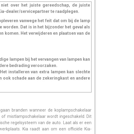
iet over het juiste gereedschap, de juiste
Kia-dealer/servicepartner te raadplegen.
opleveren vanwege het feit dat om bij de lamp
worden. Dat is in het bijzonder het geval als
en komen. Het verwijderen en plaatsen van de
dige lampen bij het vervangen van lampen kan
ndere bedrading veroorzaken.
Het installeren van extra lampen kan slechte
an ook schade aan de zekeringkast en andere
en gaan branden wanneer de koplampschakelaar
 of mistlampschakelaar wordt ingeschakeld. Dit
rische regelsysteem van de auto. Laat als er een
rkplaats. Kia raadt aan om een officiële Kia-