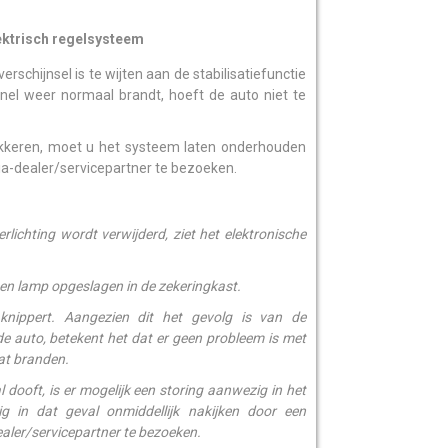
ektrisch regelsysteem
erschijnsel is te wijten aan de stabilisatiefunctie
snel weer normaal brandt, hoeft de auto niet te
 flikkeren, moet u het systeem laten onderhouden
Kia-dealer/servicepartner te bezoeken.
lichting wordt verwijderd, ziet het elektronische
een lamp opgeslagen in de zekeringkast.
 knippert. Aangezien dit het gevolg is van de
de auto, betekent het dat er geen probleem is met
at branden.
 dooft, is er mogelijk een storing aanwezig in het
g in dat geval onmiddellijk nakijken door een
ealer/servicepartner te bezoeken.