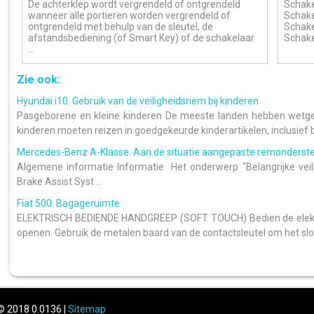
De achterklep wordt vergrendeld of ontgrendeld
Schake
wanneer alle portieren worden vergrendeld of
Schake
ontgrendeld met behulp van de sleutel, de
Schakel
afstandsbediening (of Smart Key) of de schakelaar
Schakel
...
Zie ook:
Hyundai i10. Gebruik van de veiligheidsriem bij kinderen
Pasgeborene en kleine kinderen De meeste landen hebben wetgevi
kinderen moeten reizen in goedgekeurde kinderartikelen, inclusief boo
Mercedes-Benz A-Klasse. Aan de situatie aangepaste remonderst
Algemene informatie Informatie Het onderwerp "Belangrijke veil
Brake Assist Syst ...
Fiat 500. Bagageruimte
ELEKTRISCH BEDIENDE HANDGREEP (SOFT TOUCH) Bedien de elektri
openen. Gebruik de metalen baard van de contactsleutel om het slot
© 2018 0.0136 |
Sitemap