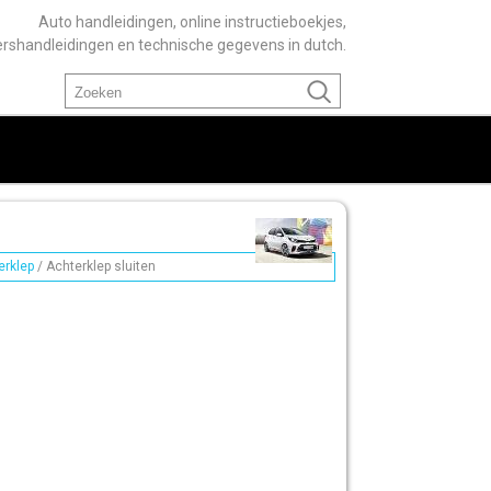
Auto handleidingen, online instructieboekjes,
ershandleidingen en technische gegevens in dutch.
erklep
/ Achterklep sluiten