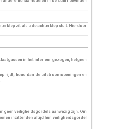
en andere lichaamsdelen in de buurt bevinden
hterklep zit als u de achterklep sluit. Hierdoor
tlaatgassen in het interieur gezogen, hetgeen
ep rijdt, houd dan de uitstroomopeningen en
.
r geen veiligheidsgordels aanwezig zijn. Om
ienen inzittenden altijd hun veiligheidsgordel