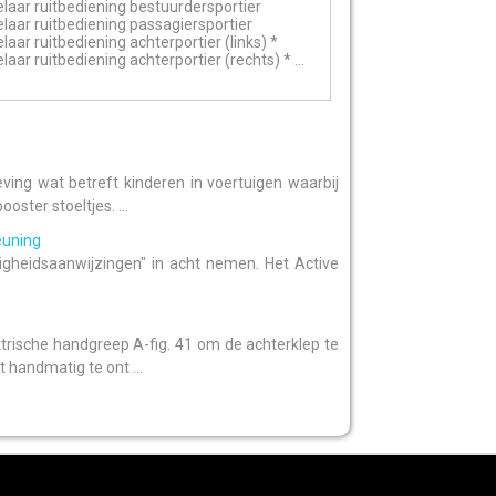
laar ruitbediening bestuurdersportier
laar ruitbediening passagiersportier
aar ruitbediening achterportier (links) *
aar ruitbediening achterportier (rechts) * ...
ng wat betreft kinderen in voertuigen waarbij
ster stoeltjes. ...
euning
igheidsaanwijzingen" in acht nemen. Het Active
sche handgreep A-fig. 41 om de achterklep te
 handmatig te ont ...