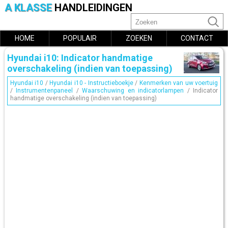
A KLASSE
HANDLEIDINGEN
HOME
POPULAIR
ZOEKEN
CONTACT
Hyundai i10: Indicator handmatige
overschakeling (indien van toepassing)
Hyundai i10
/
Hyundai i10 - Instructieboekje
/
Kenmerken van uw voertuig
/
Instrumentenpaneel
/
Waarschuwing en indicatorlampen
/ Indicator
handmatige overschakeling (indien van toepassing)