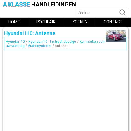
A KLASSE
HANDLEIDINGEN
HOME
POPULAIR
ZOEKEN
CONTACT
Hyundai i10: Antenne
Hyundai i10
/
Hyundai i10 - Instructieboekje
/
Kenmerken van
uw voertuig
/
Audiosysteem
/ Antenne