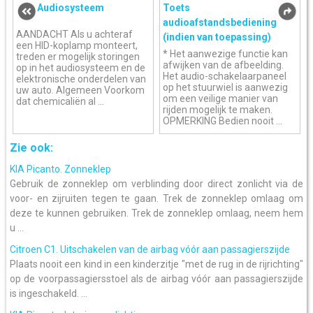
Audiosysteem
Toets
audioafstandsbediening
AANDACHT Als u achteraf
(indien van toepassing)
een HID-koplamp monteert,
* Het aanwezige functie kan
treden er mogelijk storingen
afwijken van de afbeelding.
op in het audiosysteem en de
Het audio-schakelaarpaneel
elektronische onderdelen van
op het stuurwiel is aanwezig
uw auto. Algemeen Voorkom
om een veilige manier van
dat chemicaliën al ...
rijden mogelijk te maken.
OPMERKING Bedien nooit ...
Zie ook:
KIA Picanto. Zonneklep
Gebruik de zonneklep om verblinding door direct zonlicht via de
voor- en zijruiten tegen te gaan. Trek de zonneklep omlaag om
deze te kunnen gebruiken. Trek de zonneklep omlaag, neem hem
u ...
Citroen C1. Uitschakelen van de airbag vóór aan passagierszijde
Plaats nooit een kind in een kinderzitje "met de rug in de rijrichting"
op de voorpassagiersstoel als de airbag vóór aan passagierszijde
is ingeschakeld. ...