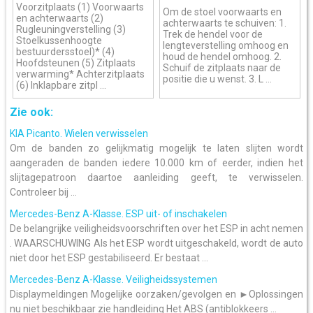
Voorzitplaats (1) Voorwaarts
Om de stoel voorwaarts en
en achterwaarts (2)
achterwaarts te schuiven: 1.
Rugleuningverstelling (3)
Trek de hendel voor de
Stoelkussenhoogte
lengteverstelling omhoog en
bestuurdersstoel)* (4)
houd de hendel omhoog. 2.
Hoofdsteunen (5) Zitplaats
Schuif de zitplaats naar de
verwarming* Achterzitplaats
positie die u wenst. 3. L ...
(6) Inklapbare zitpl ...
Zie ook:
KIA Picanto. Wielen verwisselen
Om de banden zo gelijkmatig mogelijk te laten slijten wordt
aangeraden de banden iedere 10.000 km of eerder, indien het
slijtagepatroon daartoe aanleiding geeft, te verwisselen.
Controleer bij ...
Mercedes-Benz A-Klasse. ESP uit- of inschakelen
De belangrijke veiligheidsvoorschriften over het ESP in acht nemen
. WAARSCHUWING Als het ESP wordt uitgeschakeld, wordt de auto
niet door het ESP gestabiliseerd. Er bestaat ...
Mercedes-Benz A-Klasse. Veiligheidssystemen
Displaymeldingen Mogelijke oorzaken/gevolgen en ►Oplossingen
nu niet beschikbaar zie handleiding Het ABS (antiblokkeers ...