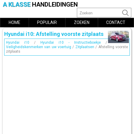
A KLASSE
HANDLEIDINGEN
HOME
POPULAIR
ZOEKEN
CONTACT
Hyundai i10: Afstelling voorste zitplaats
Hyundai i10
/
Hyundai i10 - Instructieboekje
/
Veiligheidskenmerken van uw voertuig
/
Zitplaatsen
/ Afstelling voorste
zitplaats